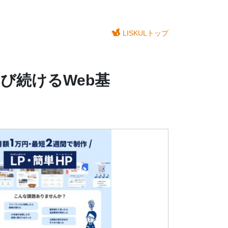
LISKULトップ
伸び続けるWeb基