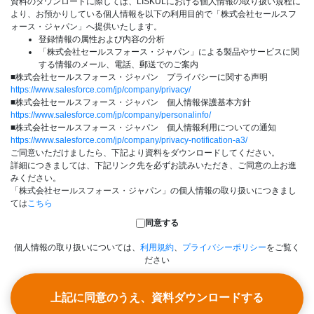
資料のダウンロードに際しては、LISKULにおける個人情報の取り扱い規程に
より、お預かりしている個人情報を以下の利用目的で「株式会社セールスフ
ォース・ジャパン」へ提供いたします。
登録情報の属性および内容の分析
「株式会社セールスフォース・ジャパン」による製品やサービスに関
する情報のメール、電話、郵送でのご案内
■株式会社セールスフォース・ジャパン プライバシーに関する声明
https://www.salesforce.com/jp/company/privacy/
■株式会社セールスフォース・ジャパン 個人情報保護基本方針
https://www.salesforce.com/jp/company/personalinfo/
■株式会社セールスフォース・ジャパン 個人情報利用についての通知
https://www.salesforce.com/jp/company/privacy-notification-a3/
ご同意いただけましたら、下記より資料をダウンロードしてください。
詳細につきましては、下記リンク先を必ずお読みいただき、ご同意の上お進
みください。
「株式会社セールスフォース・ジャパン」の個人情報の取り扱いにつきまし
ては
こちら
同意する
個人情報の取り扱いについては、
利用規約
、
プライバシーポリシー
をご覧く
ださい
上記に同意のうえ、資料ダウンロードする