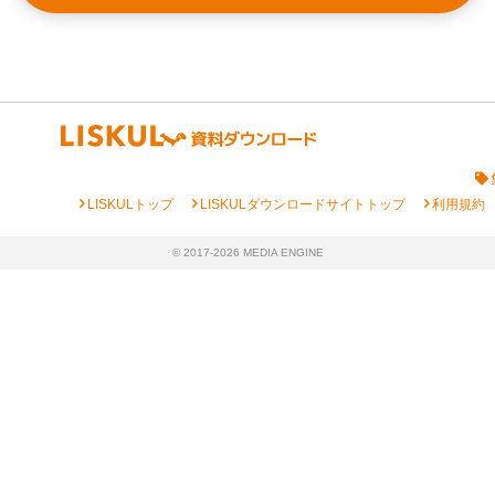
chevron_right
chevron_right
chevron_right
LISKULトップ
LISKULダウンロードサイトトップ
利用規約
© 2017-2026 MEDIA ENGINE