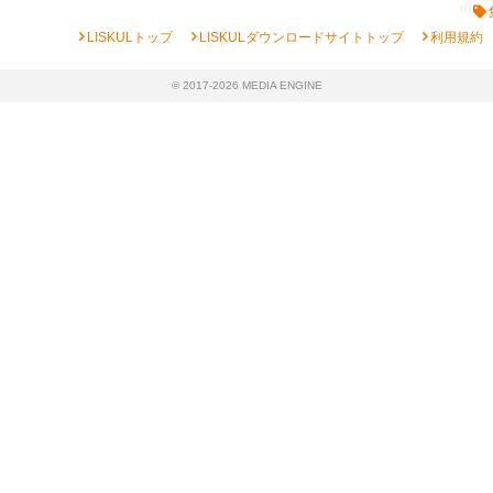
chevron_right
chevron_right
chevron_right
LISKULトップ
LISKULダウンロードサイトトップ
利用規約
© 2017-2026 MEDIA ENGINE