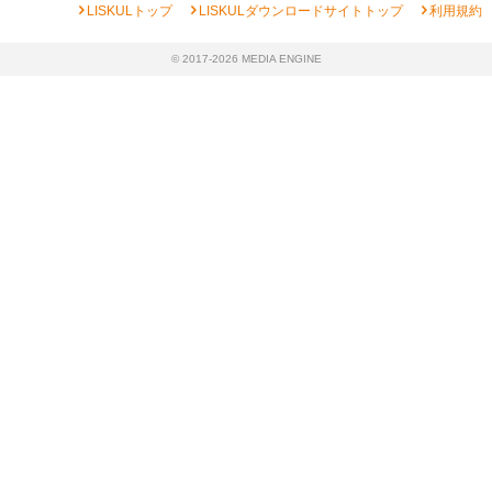
chevron_right
chevron_right
chevron_right
LISKULトップ
LISKULダウンロードサイトトップ
利用規約
© 2017-2026 MEDIA ENGINE