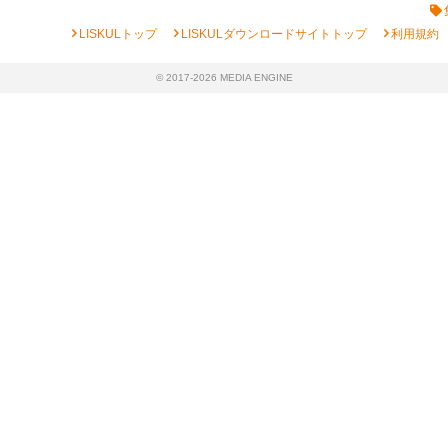
chevron_right
chevron_right
chevron_right
LISKULトップ
LISKULダウンロードサイトトップ
利用規約
© 2017-2026 MEDIA ENGINE