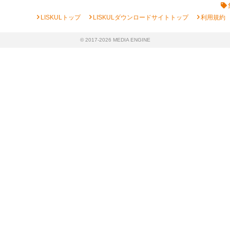
chevron_right
chevron_right
chevron_right
LISKULトップ
LISKULダウンロードサイトトップ
利用規約
© 2017-2026 MEDIA ENGINE