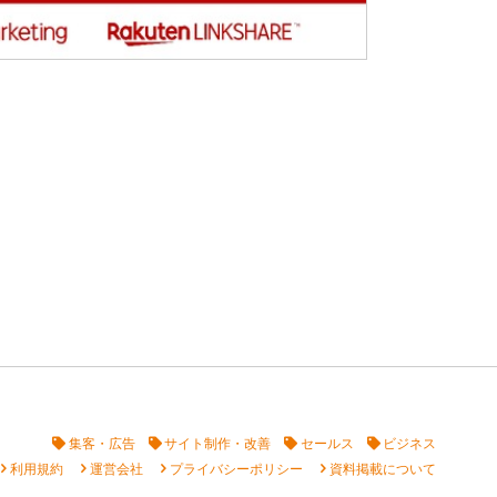
集客・広告
サイト制作・改善
セールス
ビジネス
vron_right
chevron_right
chevron_right
chevron_right
利用規約
運営会社
プライバシーポリシー
資料掲載について