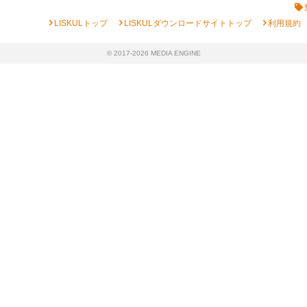
chevron_right
chevron_right
chevron_right
LISKULトップ
LISKULダウンロードサイトトップ
利用規約
© 2017-2026 MEDIA ENGINE