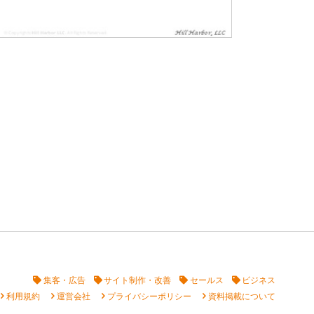
集客・広告
サイト制作・改善
セールス
ビジネス
vron_right
chevron_right
chevron_right
chevron_right
利用規約
運営会社
プライバシーポリシー
資料掲載について