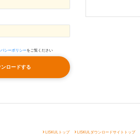
イバシーポリシー
をご覧ください
ウンロードする
chevron_right
chevron_right
che
LISKULトップ
LISKULダウンロードサイトトップ