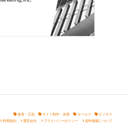
集客・広告
サイト制作・改善
セールス
ビジネス
vron_right
chevron_right
chevron_right
chevron_right
利用規約
運営会社
プライバシーポリシー
資料掲載について