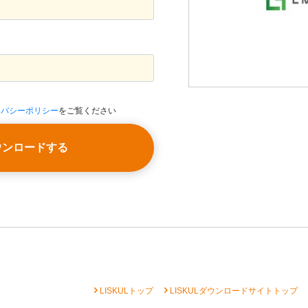
イバシーポリシー
をご覧ください
ウンロードする
chevron_right
chevron_right
che
LISKULトップ
LISKULダウンロードサイトトップ