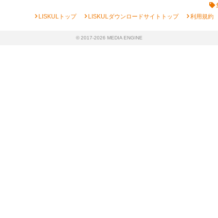
chevron_right
chevron_right
chevron_right
LISKULトップ
LISKULダウンロードサイトトップ
利用規約
© 2017-2026 MEDIA ENGINE