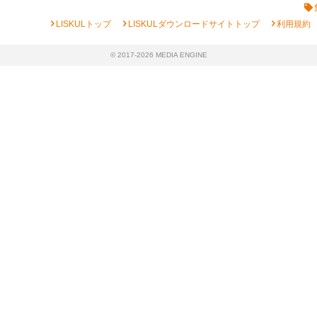
chevron_right
chevron_right
chevron_right
LISKULトップ
LISKULダウンロードサイトトップ
利用規約
© 2017-2026 MEDIA ENGINE