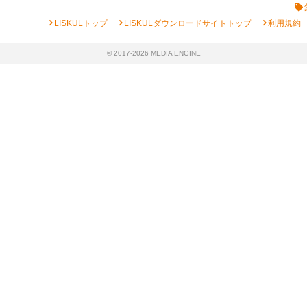
chevron_right
chevron_right
chevron_right
LISKULトップ
LISKULダウンロードサイトトップ
利用規約
© 2017-2026 MEDIA ENGINE