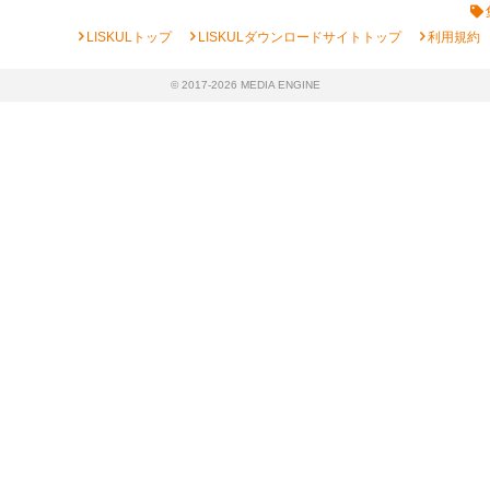
chevron_right
chevron_right
chevron_right
LISKULトップ
LISKULダウンロードサイトトップ
利用規約
© 2017-2026 MEDIA ENGINE