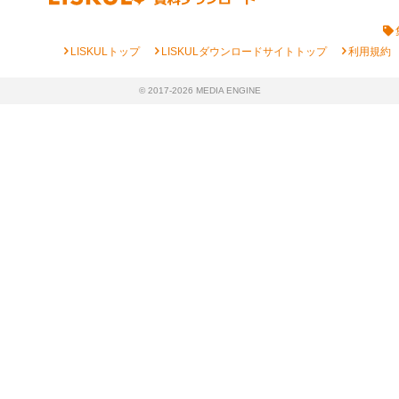
chevron_right
chevron_right
chevron_right
LISKULトップ
LISKULダウンロードサイトトップ
利用規約
© 2017-2026 MEDIA ENGINE