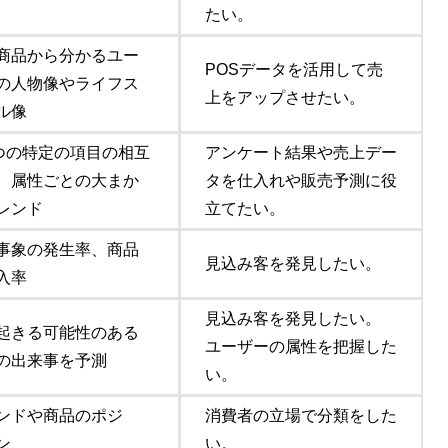
たい。
商品から分かるユー
POSデータを活用して売
の人物像やライフス
上をアップさせたい。
ル像
3つの特定の項目の相互
アンケート結果や売上デー
、属性ごとの大まか
タを仕入れや販売予測に役
レンド
立てたい。
事象の発生率、商品
見込み客を発見したい。
入率
見込み客を発見したい。
起きる可能性のある
ユーザーの属性を把握した
の出来事を予測
い。
ンドや商品のポジ
消費者の立場で分類をした
ン
い。