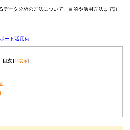
るデータ分析の方法について、目的や活用方法まで詳
レポート活用術
目次
[
非表示
]
点
問