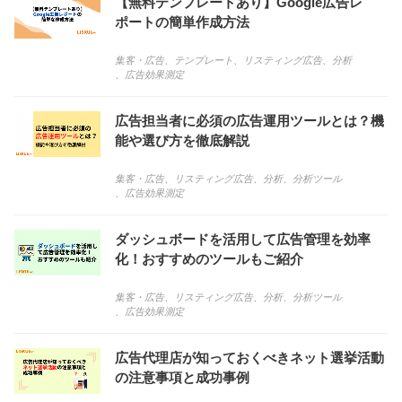
【無料テンプレートあり】Google広告レ
ポートの簡単作成方法
集客・広告
、
テンプレート
、
リスティング広告
、
分析
、
広告効果測定
広告担当者に必須の広告運用ツールとは？機
能や選び方を徹底解説
集客・広告
、
リスティング広告
、
分析
、
分析ツール
、
広告効果測定
ダッシュボードを活用して広告管理を効率
化！おすすめのツールもご紹介
集客・広告
、
リスティング広告
、
分析
、
分析ツール
、
広告効果測定
広告代理店が知っておくべきネット選挙活動
の注意事項と成功事例