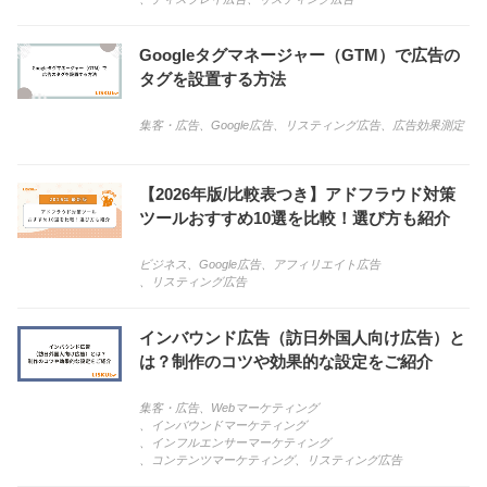
Googleタグマネージャー（GTM）で広告の
タグを設置する方法
集客・広告
、
Google広告
、
リスティング広告
、
広告効果測定
【2026年版/比較表つき】アドフラウド対策
ツールおすすめ10選を比較！選び方も紹介
ビジネス
、
Google広告
、
アフィリエイト広告
、
リスティング広告
インバウンド広告（訪日外国人向け広告）と
は？制作のコツや効果的な設定をご紹介
集客・広告
、
Webマーケティング
、
インバウンドマーケティング
、
インフルエンサーマーケティング
、
コンテンツマーケティング
、
リスティング広告