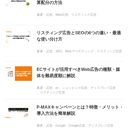
算配分の方法
集客・広告
、
Web広告
、
リスティング広告
リスティング広告とSEOの6つの違い・最適
な使い分け方
集客・広告
、
SEO
、
Webマーケティング
、
リスティング広告
ECサイトが活用すべきWeb広告の種類・媒
体を難易度順に解説
集客・広告
、
ec
、
ショッピング広告
、
ディスプレイ広告
、
リスティング広告
P-MAXキャンペーンとは？特徴・メリット・
導入方法を簡単解説
集客・広告
、
Google
、
Google広告
、
ディスプレイ広告