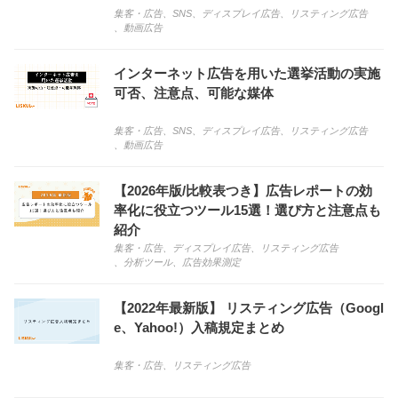
集客・広告
、
SNS
、
ディスプレイ広告
、
リスティング広告
、
動画広告
インターネット広告を用いた選挙活動の実施
可否、注意点、可能な媒体
集客・広告
、
SNS
、
ディスプレイ広告
、
リスティング広告
、
動画広告
【2026年版/比較表つき】広告レポートの効
率化に役立つツール15選！選び方と注意点も
紹介
集客・広告
、
ディスプレイ広告
、
リスティング広告
、
分析ツール
、
広告効果測定
【2022年最新版】 リスティング広告（Googl
e、Yahoo!）入稿規定まとめ
集客・広告
、
リスティング広告