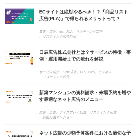
ECサイトは絶対やるべき！？「商品リスト
広告(PLA)」で得られるメリットって？
集客・広告
、
ec
、
PLA
、
リスティング広告
、
リスティング広告応用
日辰広告株式会社とは？サービスの特徴・事
例・運用開始までの流れを解説
サービス紹介
、
LINE広告
、
PR
、
SNS
、
ビジネス
、
リスティング広告
新築マンションの資料請求・来場予約を増や
す最適なネット広告のメニュー
集客・広告
、
ディスプレイ広告
、
リスティング広告
、
新築分譲マンション
ネット広告の少額予算案件における適切な予