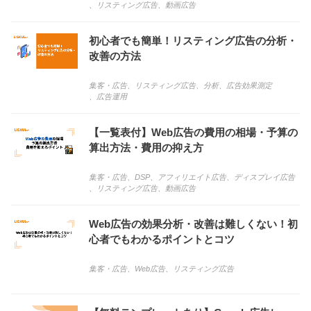
、
リスティング広告
、
動画広告
初心者でも簡単！リスティング広告の分析・
改善の方法
集客・広告
、
リスティング広告
、
分析
、
広告効果測定
、
広告運用
【一覧表付】Web広告の費用の相場・予算の
算出方法・費用の抑え方
集客・広告
、
DSP
、
アフィリエイト広告
、
ディスプレイ広告
、
リスティング広告
、
動画広告
Web広告の効果分析・改善は難しくない！初
心者でもわかるポイントとコツ
集客・広告
、
Web広告
、
リスティング広告