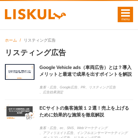
ホーム
リスティング広告
リスティング広告
Google Vehicle ads（車両広告）とは？導入
メリットと最速で成果を出すポイントを解説
集客・広告
、
Google広告
、
PR
、
リスティング広告
、
広告効果測定
ECサイトの集客施策１２選！売上を上げる
ために効果的な施策を徹底解説
集客・広告
、
ec
、
SNS
、
Webマーケティング
、
アフィリエイト広告
、
インフルエンサーマーケティング
、
ディスプレイ広告
、
リスティング広告