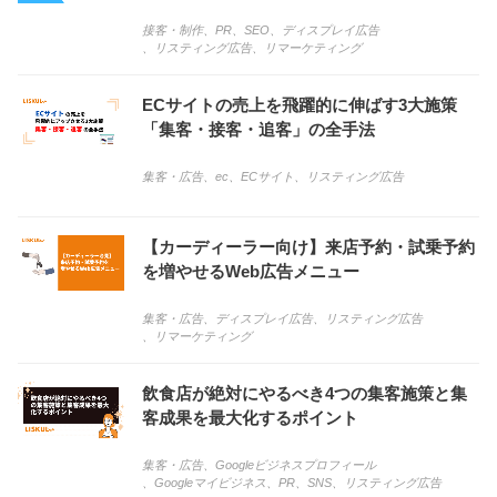
接客・制作
、
PR
、
SEO
、
ディスプレイ広告
、
リスティング広告
、
リマーケティング
ECサイトの売上を飛躍的に伸ばす3大施策
「集客・接客・追客」の全手法
集客・広告
、
ec
、
ECサイト
、
リスティング広告
【カーディーラー向け】来店予約・試乗予約
を増やせるWeb広告メニュー
集客・広告
、
ディスプレイ広告
、
リスティング広告
、
リマーケティング
飲食店が絶対にやるべき4つの集客施策と集
客成果を最大化するポイント
集客・広告
、
Googleビジネスプロフィール
、
Googleマイビジネス
、
PR
、
SNS
、
リスティング広告