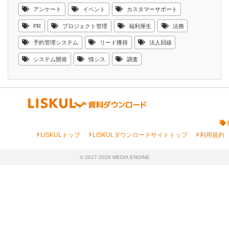
アンケート
イベント
カスタマーサポート
PR
プロジェクト管理
福利厚生
法務
予約管理システム
リード獲得
法人回線
システム開発
情シス
調査
chevron_right
chevron_right
chevron_right
LISKULトップ
LISKULダウンロードサイトトップ
利用規約
© 2017-2026 MEDIA ENGINE