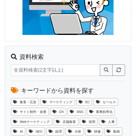
資料検索
キーワードから資料を探す
集客・広告
マーケティング
EC
セールス
サイト制作・改善
DX
SNS
業務効率化
Webマーケティング
店舗集客
採用
人事
AI
SEO
経理
分析
研修
動画