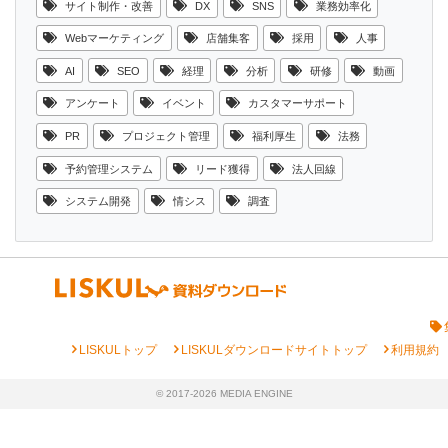
サイト制作・改善
DX
SNS
業務効率化
Webマーケティング
店舗集客
採用
人事
AI
SEO
経理
分析
研修
動画
アンケート
イベント
カスタマーサポート
PR
プロジェクト管理
福利厚生
法務
予約管理システム
リード獲得
法人回線
システム開発
情シス
調査
chevron_right
chevron_right
chevron_right
LISKULトップ
LISKULダウンロードサイトトップ
利用規約
© 2017-2026 MEDIA ENGINE