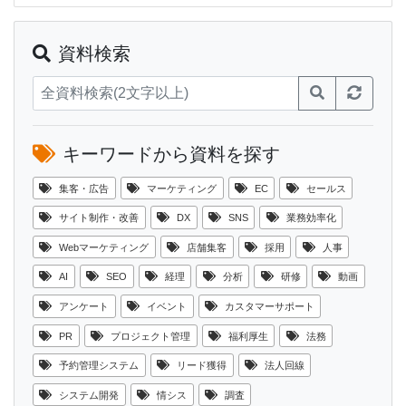
資料検索
キーワードから資料を探す
集客・広告
マーケティング
EC
セールス
サイト制作・改善
DX
SNS
業務効率化
Webマーケティング
店舗集客
採用
人事
AI
SEO
経理
分析
研修
動画
アンケート
イベント
カスタマーサポート
PR
プロジェクト管理
福利厚生
法務
予約管理システム
リード獲得
法人回線
システム開発
情シス
調査