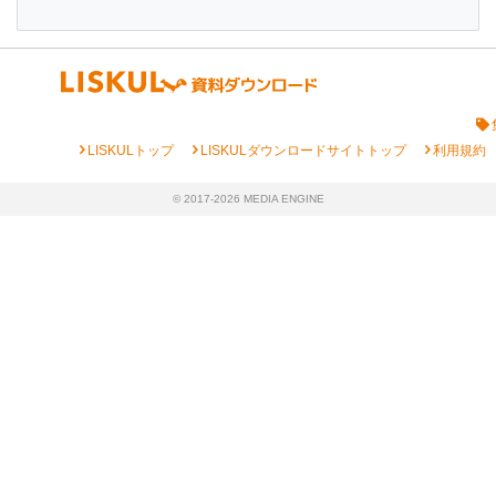
chevron_right
chevron_right
chevron_right
LISKULトップ
LISKULダウンロードサイトトップ
利用規約
© 2017-2026 MEDIA ENGINE