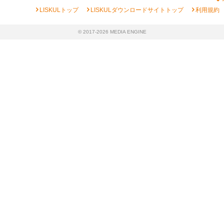
chevron_right
chevron_right
chevron_right
LISKULトップ
LISKULダウンロードサイトトップ
利用規約
© 2017-2026 MEDIA ENGINE