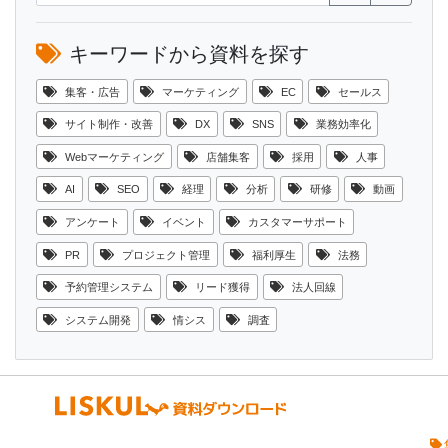
キーワードから資料を探す
集客・広告
マーケティング
EC
セールス
サイト制作・改善
DX
SNS
業務効率化
Webマーケティング
店舗集客
採用
人事
AI
SEO
経理
分析
研修
動画
アンケート
イベント
カスタマーサポート
PR
プロジェクト管理
福利厚生
法務
予約管理システム
リード獲得
法人回線
システム開発
情シス
調査