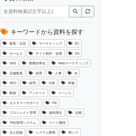
キーワードから資料を探す
集客・広告
マーケティング
EC
セールス
サイト制作・改善
DX
SNS
業務効率化
Webマーケティング
店舗集客
採用
人事
AI
SEO
経理
分析
研修
動画
アンケート
イベント
カスタマーサポート
PR
プロジェクト管理
福利厚生
法務
予約管理システム
リード獲得
法人回線
システム開発
情シス