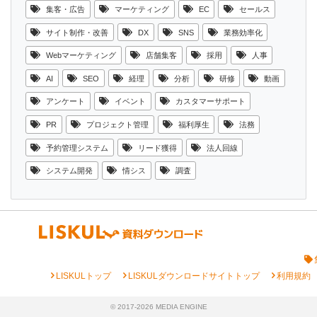
集客・広告
マーケティング
EC
セールス
サイト制作・改善
DX
SNS
業務効率化
Webマーケティング
店舗集客
採用
人事
AI
SEO
経理
分析
研修
動画
アンケート
イベント
カスタマーサポート
PR
プロジェクト管理
福利厚生
法務
予約管理システム
リード獲得
法人回線
システム開発
情シス
調査
chevron_right
chevron_right
chevron_right
LISKULトップ
LISKULダウンロードサイトトップ
利用規約
© 2017-2026 MEDIA ENGINE