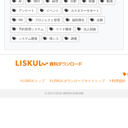
AI
SEO
経理
分析
研修
動画
アンケート
イベント
カスタマーサポート
PR
プロジェクト管理
福利厚生
法務
予約管理システム
リード獲得
法人回線
システム開発
情シス
調査
chevron_right
chevron_right
chevron_right
LISKULトップ
LISKULダウンロードサイトトップ
利用規約
© 2017-2026 MEDIA ENGINE