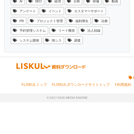
AI
SEO
経理
分析
研修
動画
アンケート
イベント
カスタマーサポート
PR
プロジェクト管理
福利厚生
法務
予約管理システム
リード獲得
法人回線
システム開発
情シス
調査
chevron_right
chevron_right
chevron_right
LISKULトップ
LISKULダウンロードサイトトップ
利用規約
© 2017-2026 MEDIA ENGINE