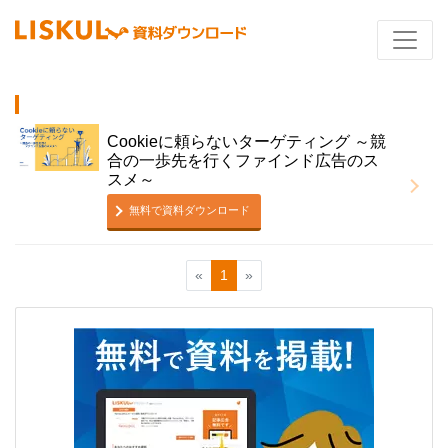
Cookieに頼らないターゲティング ～競
合の一歩先を行くファインド広告のス
スメ～
無料で資料ダウンロード
«
1
»