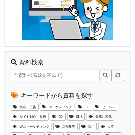
資料検索
キーワードから資料を探す
集客・広告
マーケティング
EC
セールス
サイト制作・改善
DX
SNS
業務効率化
Webマーケティング
店舗集客
採用
人事