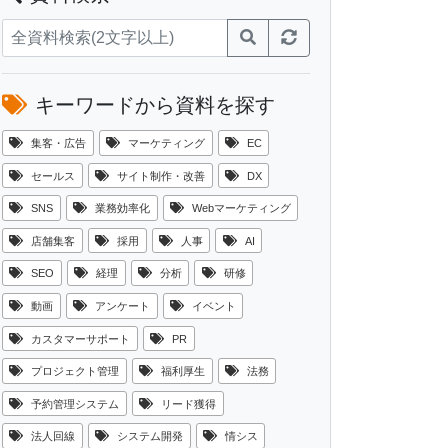
キーワードから資料を探す
集客・広告
マーケティング
EC
セールス
サイト制作・改善
DX
SNS
業務効率化
Webマーケティング
店舗集客
採用
人事
AI
SEO
経理
分析
研修
動画
アンケート
イベント
カスタマーサポート
PR
プロジェクト管理
福利厚生
法務
予約管理システム
リード獲得
法人回線
システム開発
情シス