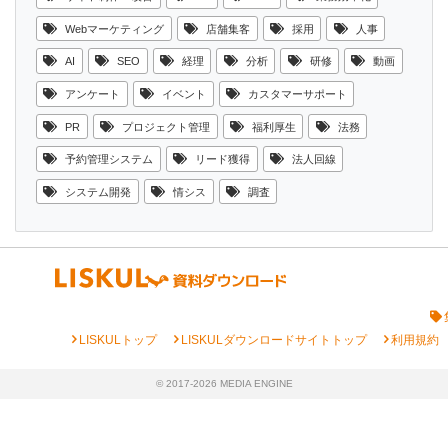
Webマーケティング
店舗集客
採用
人事
AI
SEO
経理
分析
研修
動画
アンケート
イベント
カスタマーサポート
PR
プロジェクト管理
福利厚生
法務
予約管理システム
リード獲得
法人回線
システム開発
情シス
調査
chevron_right
chevron_right
chevron_right
LISKULトップ
LISKULダウンロードサイトトップ
利用規約
© 2017-2026 MEDIA ENGINE