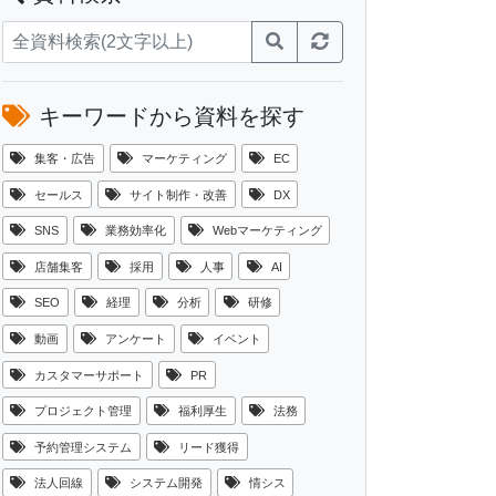
キーワードから資料を探す
集客・広告
マーケティング
EC
セールス
サイト制作・改善
DX
SNS
業務効率化
Webマーケティング
店舗集客
採用
人事
AI
SEO
経理
分析
研修
動画
アンケート
イベント
カスタマーサポート
PR
プロジェクト管理
福利厚生
法務
予約管理システム
リード獲得
法人回線
システム開発
情シス