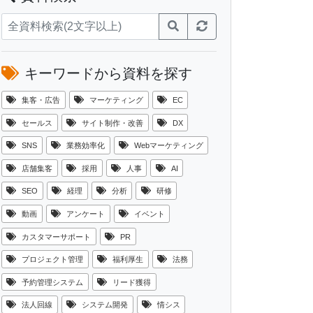
キーワードから資料を探す
集客・広告
マーケティング
EC
セールス
サイト制作・改善
DX
SNS
業務効率化
Webマーケティング
店舗集客
採用
人事
AI
SEO
経理
分析
研修
動画
アンケート
イベント
カスタマーサポート
PR
プロジェクト管理
福利厚生
法務
予約管理システム
リード獲得
法人回線
システム開発
情シス