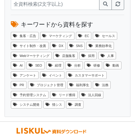
キーワードから資料を探す
集客・広告
マーケティング
EC
セールス
サイト制作・改善
DX
SNS
業務効率化
Webマーケティング
店舗集客
採用
人事
AI
SEO
経理
分析
研修
動画
アンケート
イベント
カスタマーサポート
PR
プロジェクト管理
福利厚生
法務
予約管理システム
リード獲得
法人回線
システム開発
情シス
調査