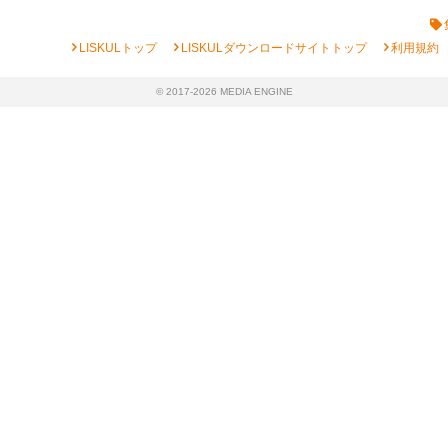
chevron_right
chevron_right
chevron_right
LISKULトップ
LISKULダウンロードサイトトップ
利用規約
© 2017-2026 MEDIA ENGINE