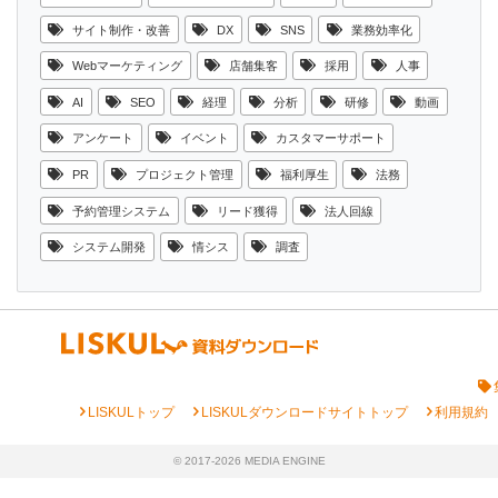
サイト制作・改善
DX
SNS
業務効率化
Webマーケティング
店舗集客
採用
人事
AI
SEO
経理
分析
研修
動画
アンケート
イベント
カスタマーサポート
PR
プロジェクト管理
福利厚生
法務
予約管理システム
リード獲得
法人回線
システム開発
情シス
調査
chevron_right
chevron_right
chevron_right
LISKULトップ
LISKULダウンロードサイトトップ
利用規約
© 2017-2026 MEDIA ENGINE