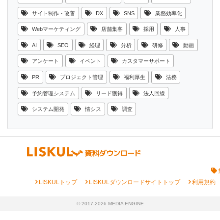
サイト制作・改善
DX
SNS
業務効率化
Webマーケティング
店舗集客
採用
人事
AI
SEO
経理
分析
研修
動画
アンケート
イベント
カスタマーサポート
PR
プロジェクト管理
福利厚生
法務
予約管理システム
リード獲得
法人回線
システム開発
情シス
調査
chevron_right
chevron_right
chevron_right
LISKULトップ
LISKULダウンロードサイトトップ
利用規約
© 2017-2026 MEDIA ENGINE