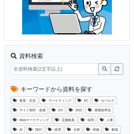
資料検索
キーワードから資料を探す
集客・広告
マーケティング
EC
セールス
サイト制作・改善
DX
SNS
業務効率化
Webマーケティング
店舗集客
採用
人事
AI
SEO
経理
分析
研修
動画