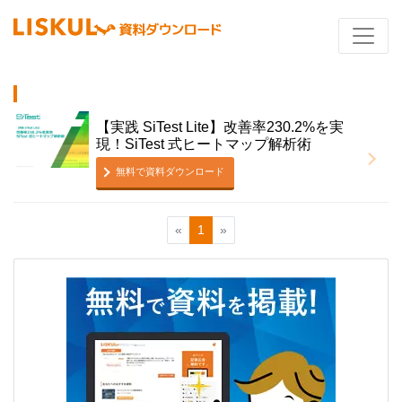
【実践 SiTest Lite】改善率230.2%を実
現！SiTest 式ヒートマップ解析術
無料で資料ダウンロード
«
1
»