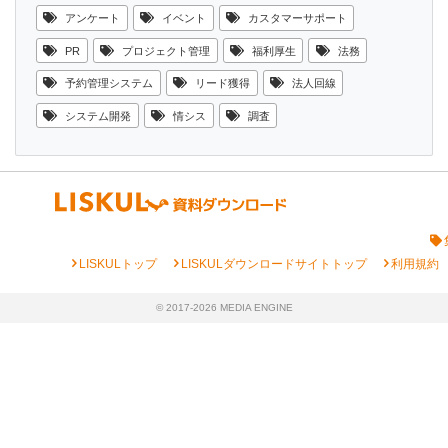
アンケート
イベント
カスタマーサポート
PR
プロジェクト管理
福利厚生
法務
予約管理システム
リード獲得
法人回線
システム開発
情シス
調査
chevron_right
chevron_right
chevron_right
LISKULトップ
LISKULダウンロードサイトトップ
利用規約
© 2017-2026 MEDIA ENGINE