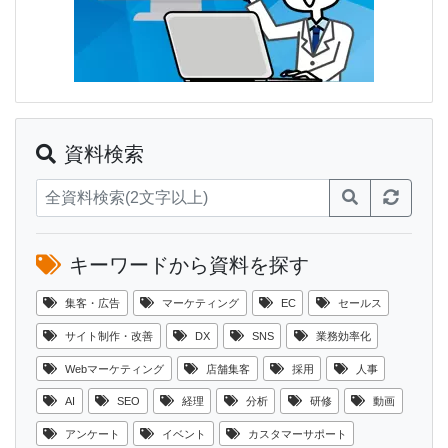
資料検索
キーワードから資料を探す
集客・広告
マーケティング
EC
セールス
サイト制作・改善
DX
SNS
業務効率化
Webマーケティング
店舗集客
採用
人事
AI
SEO
経理
分析
研修
動画
アンケート
イベント
カスタマーサポート