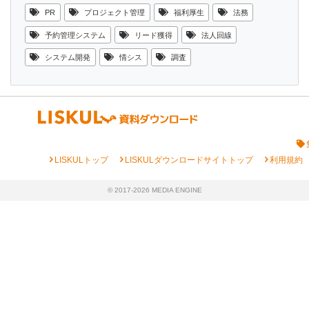
PR
プロジェクト管理
福利厚生
法務
予約管理システム
リード獲得
法人回線
システム開発
情シス
調査
chevron_right
chevron_right
chevron_right
LISKULトップ
LISKULダウンロードサイトトップ
利用規約
© 2017-2026 MEDIA ENGINE