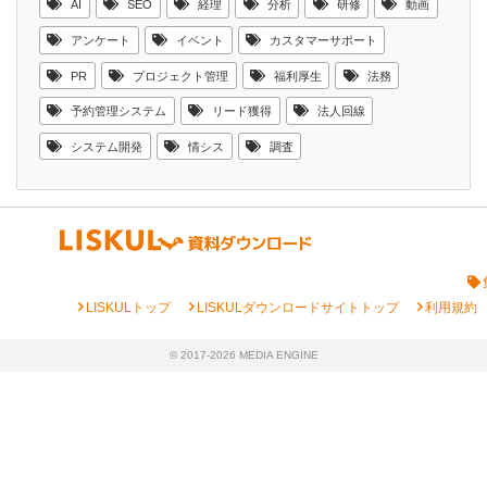
AI
SEO
経理
分析
研修
動画
アンケート
イベント
カスタマーサポート
PR
プロジェクト管理
福利厚生
法務
予約管理システム
リード獲得
法人回線
システム開発
情シス
調査
chevron_right
chevron_right
chevron_right
LISKULトップ
LISKULダウンロードサイトトップ
利用規約
© 2017-2026 MEDIA ENGINE