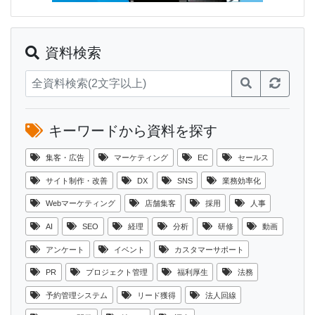
資料検索
キーワードから資料を探す
集客・広告
マーケティング
EC
セールス
サイト制作・改善
DX
SNS
業務効率化
Webマーケティング
店舗集客
採用
人事
AI
SEO
経理
分析
研修
動画
アンケート
イベント
カスタマーサポート
PR
プロジェクト管理
福利厚生
法務
予約管理システム
リード獲得
法人回線