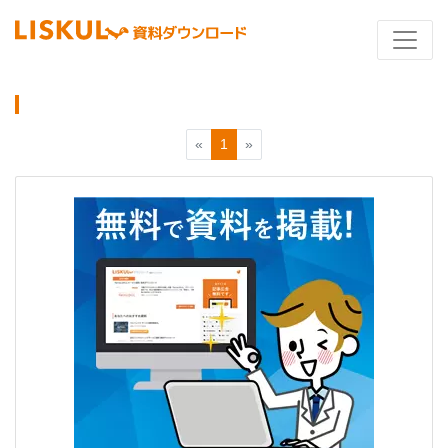
«
1
»