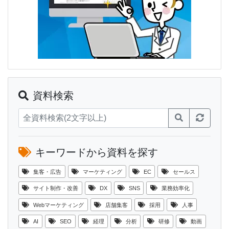
資料検索
キーワードから資料を探す
集客・広告
マーケティング
EC
セールス
サイト制作・改善
DX
SNS
業務効率化
Webマーケティング
店舗集客
採用
人事
AI
SEO
経理
分析
研修
動画