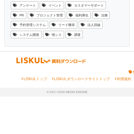
アンケート
イベント
カスタマーサポート
PR
プロジェクト管理
福利厚生
法務
予約管理システム
リード獲得
法人回線
システム開発
情シス
調査
chevron_right
chevron_right
chevron_right
LISKULトップ
LISKULダウンロードサイトトップ
利用規約
© 2017-2026 MEDIA ENGINE