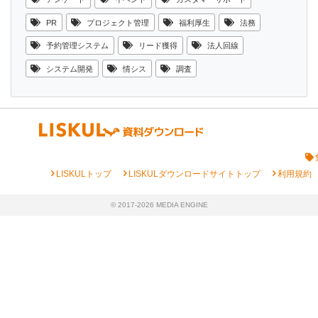
PR
プロジェクト管理
福利厚生
法務
予約管理システム
リード獲得
法人回線
システム開発
情シス
調査
chevron_right
chevron_right
chevron_right
LISKULトップ
LISKULダウンロードサイトトップ
利用規約
© 2017-2026 MEDIA ENGINE