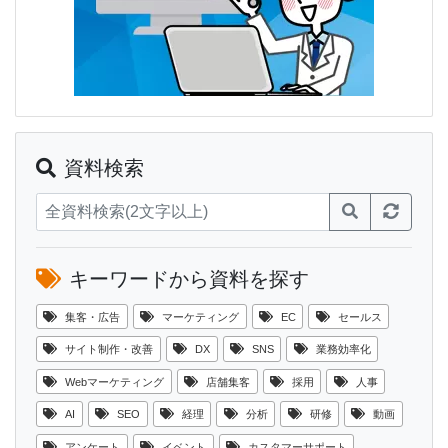
資料検索
キーワードから資料を探す
集客・広告
マーケティング
EC
セールス
サイト制作・改善
DX
SNS
業務効率化
Webマーケティング
店舗集客
採用
人事
AI
SEO
経理
分析
研修
動画
アンケート
イベント
カスタマーサポート