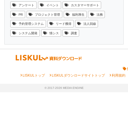
アンケート
イベント
カスタマーサポート
PR
プロジェクト管理
福利厚生
法務
予約管理システム
リード獲得
法人回線
システム開発
情シス
調査
chevron_right
chevron_right
chevron_right
LISKULトップ
LISKULダウンロードサイトトップ
利用規約
© 2017-2026 MEDIA ENGINE