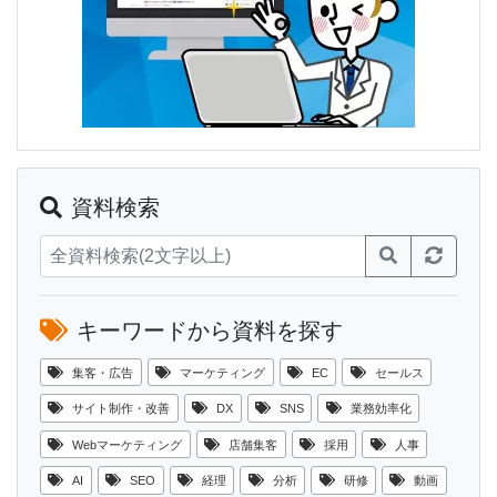
資料検索
キーワードから資料を探す
集客・広告
マーケティング
EC
セールス
サイト制作・改善
DX
SNS
業務効率化
Webマーケティング
店舗集客
採用
人事
AI
SEO
経理
分析
研修
動画