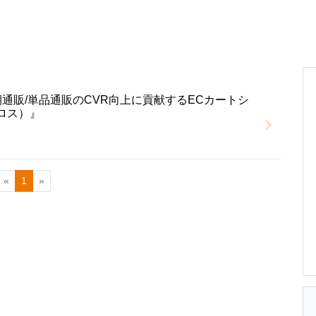
通販/単品通販のCVR向上に貢献するECカートシ
ロス）』
«
1
»