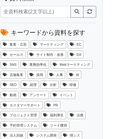
キーワードから資料を探す
集客・広告
マーケティング
EC
セールス
サイト制作・改善
DX
SNS
業務効率化
Webマーケティング
店舗集客
採用
人事
AI
SEO
経理
分析
研修
動画
アンケート
イベント
カスタマーサポート
PR
プロジェクト管理
福利厚生
法務
予約管理システム
リード獲得
法人回線
システム開発
情シス