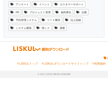
アンケート
イベント
カスタマーサポート
PR
プロジェクト管理
福利厚生
法務
予約管理システム
リード獲得
法人回線
システム開発
情シス
調査
chevron_right
chevron_right
chevron_right
LISKULトップ
LISKULダウンロードサイトトップ
利用規約
© 2017-2026 MEDIA ENGINE