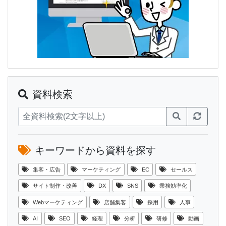
資料検索
キーワードから資料を探す
集客・広告
マーケティング
EC
セールス
サイト制作・改善
DX
SNS
業務効率化
Webマーケティング
店舗集客
採用
人事
AI
SEO
経理
分析
研修
動画