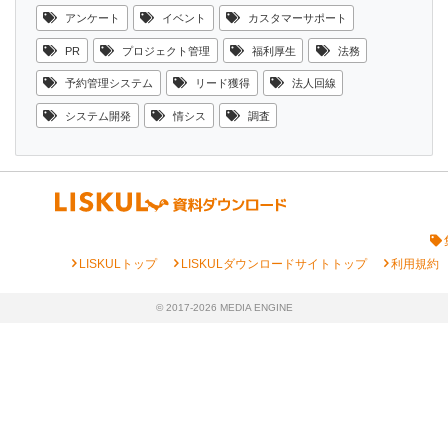
アンケート
イベント
カスタマーサポート
PR
プロジェクト管理
福利厚生
法務
予約管理システム
リード獲得
法人回線
システム開発
情シス
調査
chevron_right
chevron_right
chevron_right
LISKULトップ
LISKULダウンロードサイトトップ
利用規約
© 2017-2026 MEDIA ENGINE