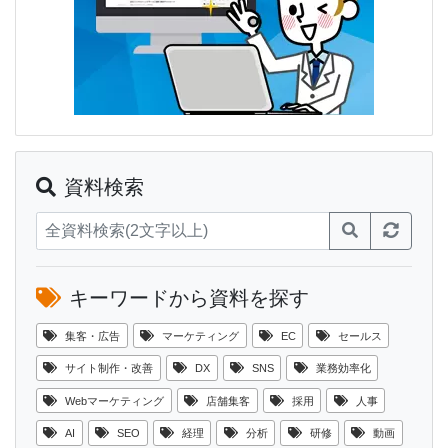
資料検索
キーワードから資料を探す
集客・広告
マーケティング
EC
セールス
サイト制作・改善
DX
SNS
業務効率化
Webマーケティング
店舗集客
採用
人事
AI
SEO
経理
分析
研修
動画