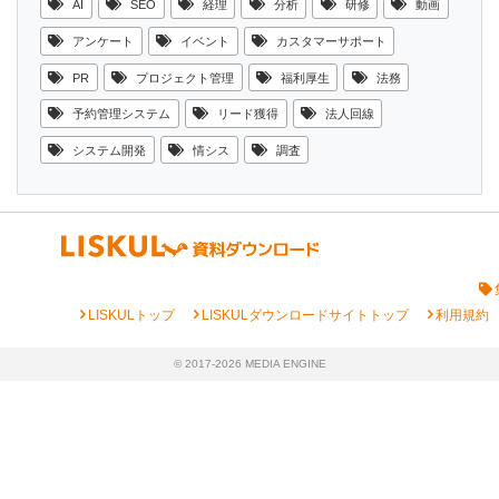
AI
SEO
経理
分析
研修
動画
アンケート
イベント
カスタマーサポート
PR
プロジェクト管理
福利厚生
法務
予約管理システム
リード獲得
法人回線
システム開発
情シス
調査
chevron_right
chevron_right
chevron_right
LISKULトップ
LISKULダウンロードサイトトップ
利用規約
© 2017-2026 MEDIA ENGINE