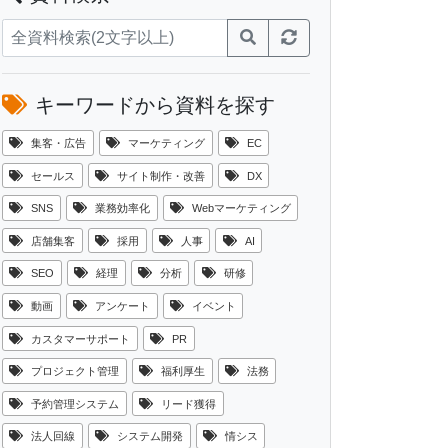
キーワードから資料を探す
集客・広告
マーケティング
EC
セールス
サイト制作・改善
DX
SNS
業務効率化
Webマーケティング
店舗集客
採用
人事
AI
SEO
経理
分析
研修
動画
アンケート
イベント
カスタマーサポート
PR
プロジェクト管理
福利厚生
法務
予約管理システム
リード獲得
法人回線
システム開発
情シス