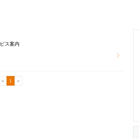
ビス案内
«
1
»