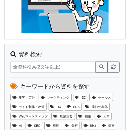
資料検索
キーワードから資料を探す
集客・広告
マーケティング
EC
セールス
サイト制作・改善
DX
SNS
業務効率化
Webマーケティング
店舗集客
採用
人事
AI
SEO
経理
分析
研修
動画