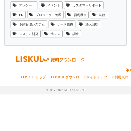
アンケート
イベント
カスタマーサポート
PR
プロジェクト管理
福利厚生
法務
予約管理システム
リード獲得
法人回線
システム開発
情シス
調査
chevron_right
chevron_right
chevron_right
LISKULトップ
LISKULダウンロードサイトトップ
利用規約
© 2017-2026 MEDIA ENGINE