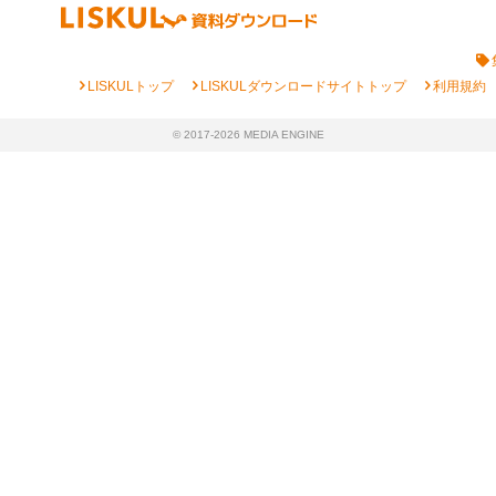
chevron_right
chevron_right
chevron_right
LISKULトップ
LISKULダウンロードサイトトップ
利用規約
© 2017-2026 MEDIA ENGINE