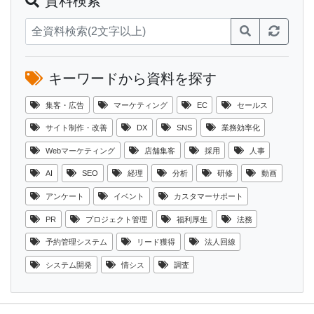
資料検索
キーワードから資料を探す
集客・広告
マーケティング
EC
セールス
サイト制作・改善
DX
SNS
業務効率化
Webマーケティング
店舗集客
採用
人事
AI
SEO
経理
分析
研修
動画
アンケート
イベント
カスタマーサポート
PR
プロジェクト管理
福利厚生
法務
予約管理システム
リード獲得
法人回線
システム開発
情シス
調査