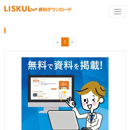
«
1
»