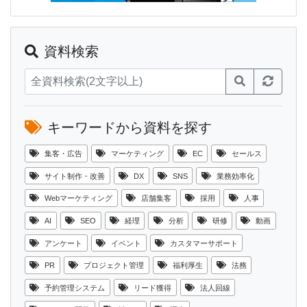
資料検索
キーワードから資料を探す
集客・広告
マーケティング
EC
セールス
サイト制作・改善
DX
SNS
業務効率化
Webマーケティング
店舗集客
採用
人事
AI
SEO
経理
分析
研修
動画
アンケート
イベント
カスタマーサポート
PR
プロジェクト管理
福利厚生
法務
予約管理システム
リード獲得
法人回線