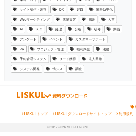
サイト制作・改善
DX
SNS
業務効率化
Webマーケティング
店舗集客
採用
人事
AI
SEO
経理
分析
研修
動画
アンケート
イベント
カスタマーサポート
PR
プロジェクト管理
福利厚生
法務
予約管理システム
リード獲得
法人回線
システム開発
情シス
調査
chevron_right
chevron_right
chevron_right
LISKULトップ
LISKULダウンロードサイトトップ
利用規約
© 2017-2026 MEDIA ENGINE