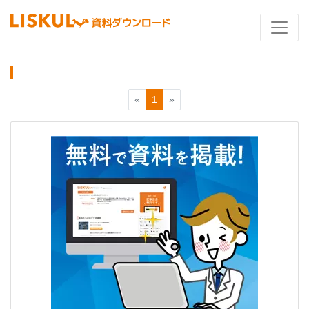
«
1
»