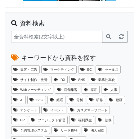
資料検索
キーワードから資料を探す
集客・広告
マーケティング
EC
セールス
サイト制作・改善
DX
SNS
業務効率化
Webマーケティング
店舗集客
採用
人事
AI
SEO
経理
分析
研修
動画
アンケート
イベント
カスタマーサポート
PR
プロジェクト管理
福利厚生
法務
予約管理システム
リード獲得
法人回線