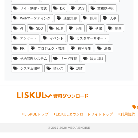
サイト制作・改善
DX
SNS
業務効率化
Webマーケティング
店舗集客
採用
人事
AI
SEO
経理
分析
研修
動画
アンケート
イベント
カスタマーサポート
PR
プロジェクト管理
福利厚生
法務
予約管理システム
リード獲得
法人回線
システム開発
情シス
調査
chevron_right
chevron_right
chevron_right
LISKULトップ
LISKULダウンロードサイトトップ
利用規約
© 2017-2026 MEDIA ENGINE